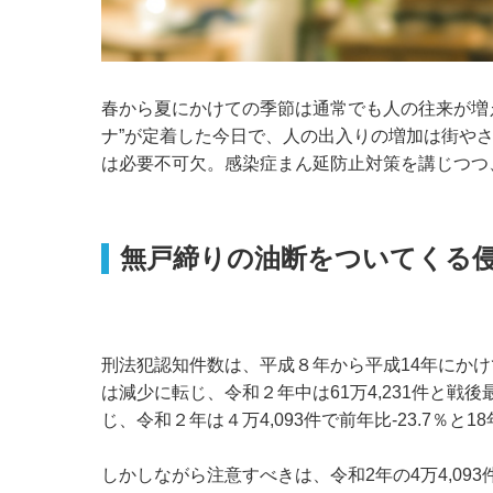
春から夏にかけての季節は通常でも人の往来が増
ナ”が定着した今日で、人の出入りの増加は街や
は必要不可欠。感染症まん延防止対策を講じつつ
無戸締りの油断をついてくる
刑法犯認知件数は、平成８年から平成14年にかけ
は減少に転じ、令和２年中は61万4,231件と戦
じ、令和２年は４万4,093件で前年比-23.7％と
しかしながら注意すべきは、令和2年の4万4,093件