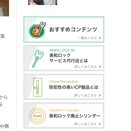
ロ
対策
から
転
所や商