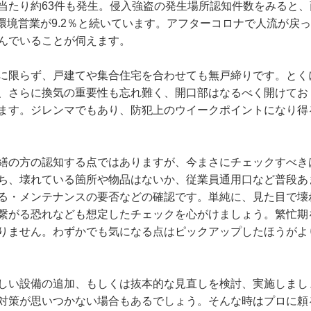
当たり約63件も発生。侵入強盗の発生場所認知件数をみると、
生活環境営業が9.2％と続いています。アフターコロナで人流が戻
んでいることが伺えます。
に限らず、戸建てや集合住宅を合わせても無戸締りです。とく
、さらに換気の重要性も忘れ難く、開口部はなるべく開けてお
ます。ジレンマでもあり、防犯上のウイークポイントになり得
繕の方の認知する点ではありますが、今まさにチェックすべき
ち、壊れている箇所や物品はないか、従業員通用口など普段あ
る・メンテナンスの要否などの確認です。単純に、見た目で壊
繋がる恐れなども想定したチェックを心がけましょう。繁忙期
りません。わずかでも気になる点はピックアップしたほうがよ
しい設備の追加、もしくは抜本的な見直しを検討、実施しまし
対策が思いつかない場合もあるでしょう。そんな時はプロに頼