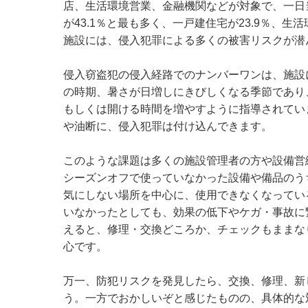
店、生活環境営業、金融機関などが対象で、一日
が43.1％と最も多く、一戸建住宅が23.9％、
施設には、侵入犯罪による多くの被害リスクが潜
侵入窃盗犯の侵入経路でのナンバーワンは、施設
の時期、暑さが日増しにきびしくなる季節であり
もしくは開ける時間を増やすように指導されてい
や油断に、侵入犯罪は付け込んできます。
このような課題は多くの施設管理者の方や設備営
シーズンオフで使っていなかった設備や備品のう
気にしない場所を中心に、使用できなくなってい
いなかったとしても、効果の低下やケガ・事故に
えると、修理・交換どころか、チェックもままな
心です。
万一、防犯リスクを発見したら、交換、修理、新
う。一方でおかしいぞと感じたものの、具体的な