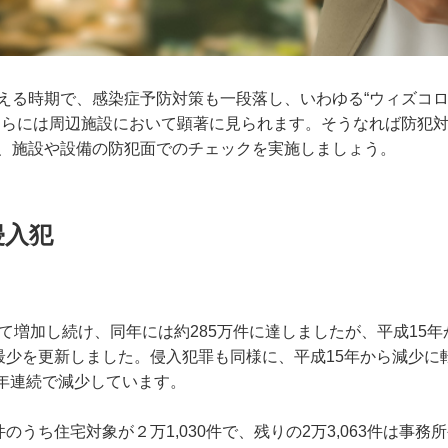
える時期で、感染症予防対策も一段落し、いわゆる“ウィズコ
さらには周辺施設において顕著に見られます。そうなれば防犯
、施設や設備の防犯面でのチェックを実施しましょう。
侵入犯
て増加し続け、同年には約285万件に達しましたが、平成15年
後最少を更新しました。侵入犯罪も同様に、平成15年から減少に
18年連続で減少しています。
のうち住宅対象が２万1,030件で、残りの2万3,063件は事務