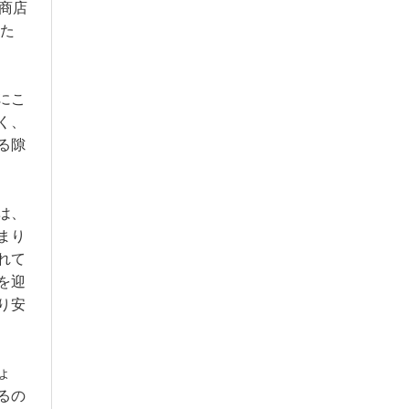
商店
った
にこ
く、
る隙
は、
まり
れて
を迎
り安
ょ
るの