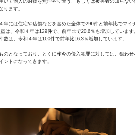
用いて他人の財物を無理やり奪う、もしくは被害者の知らない
なります。
４年には住宅や店舗などを含めた全体で290件と前年比でマイ
盗は、令和４年は129件で、前年比で20.6％も増加しています
数は、令和４年は100件で前年比16.3％増加しています。
ものとなっており、とくに昨今の侵入犯罪に対しては、狙わせ
イントになってきます。