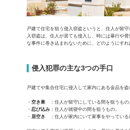
戸建て住宅を狙う侵入窃盗というと、住人が留守
入窃盗は、住人が居ても侵入し、時には暴行や脅
な事件に巻き込まれないために、どのようにすれ
侵入犯罪の主な3つの手口
戸建てや集合住宅に侵入して家内にある金品を盗
・
空き巣
：住人が留守にしている間を狙うもの
・
忍び込み
：住人が就寝中の間を狙うもの。
・
居空き
：住人が家内にいて家事をやっている