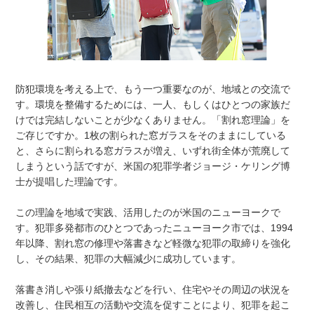
防犯環境を考える上で、もう一つ重要なのが、地域との交流で
す。環境を整備するためには、一人、もしくはひとつの家族だ
けでは完結しないことが少なくありません。「割れ窓理論」を
ご存じですか。1枚の割られた窓ガラスをそのままにしている
と、さらに割られる窓ガラスが増え、いずれ街全体が荒廃して
しまうという話ですが、米国の犯罪学者ジョージ・ケリング博
士が提唱した理論です。
この理論を地域で実践、活用したのが米国のニューヨークで
す。犯罪多発都市のひとつであったニューヨーク市では、1994
年以降、割れ窓の修理や落書きなど軽微な犯罪の取締りを強化
し、その結果、犯罪の大幅減少に成功しています。
落書き消しや張り紙撤去などを行い、住宅やその周辺の状況を
改善し、住民相互の活動や交流を促すことにより、犯罪を起こ