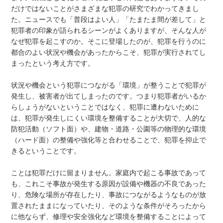
だけではないことがさまざまな犯罪の研究でわかってきまし
た。ニュースでも「普段はよい人」「たまたま間が差して」と
犯罪者の印象が語られるシーンがよくありますが、そんな人が
なぜ犯罪を起こすのか。そこに登場したのが、犯罪を行うのに
都合のよい状況や機会があったからこそ、犯罪が実行されてし
まったという考え方です。
状況や機会という犯罪につながる「環境」が整うことで犯罪が
発生し、被害者が出てしまったのです。つまり犯罪者がいるか
らしょうがないということではなく、犯罪に遭わないために
は、犯罪が発生しにくい環境を整備することが大切で、人的な
防犯活動（ソフト面）や、建物・道路・公園等の物理的な環境
（ハード面）の整備や強化等と合わせることで、犯罪を抑止で
きるということです。
ことは犯罪だけに留まりません。家庭内で起こる事故であって
も、これこそ事故が発生する原因が設備や機器の不良であった
り、危険な場所が存在したり、事故につながるようなものが放
置されたままになっていたり、そのような条件がそろったから
に他ならず、修理や安全強化など環境を整備することによって