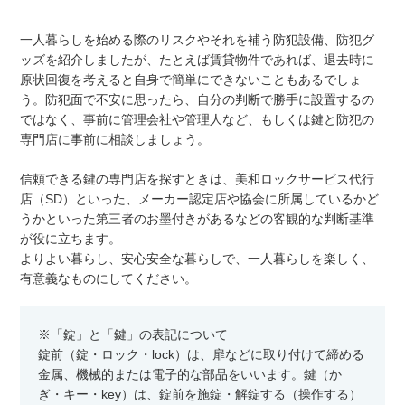
一人暮らしを始める際のリスクやそれを補う防犯設備、防犯グ
ッズを紹介しましたが、たとえば賃貸物件であれば、退去時に
原状回復を考えると自身で簡単にできないこともあるでしょ
う。防犯面で不安に思ったら、自分の判断で勝手に設置するの
ではなく、事前に管理会社や管理人など、もしくは鍵と防犯の
専門店に事前に相談しましょう。
信頼できる鍵の専門店を探すときは、美和ロックサービス代行
店（SD）といった、メーカー認定店や協会に所属しているかど
うかといった第三者のお墨付きがあるなどの客観的な判断基準
が役に立ちます。
よりよい暮らし、安心安全な暮らしで、一人暮らしを楽しく、
有意義なものにしてください。
※「錠」と「鍵」の表記について
錠前（錠・ロック・lock）は、扉などに取り付けて締める
金属、機械的または電子的な部品をいいます。鍵（か
ぎ・キー・key）は、錠前を施錠・解錠する（操作する）