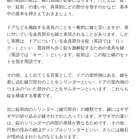
鍵の相談の際は、鍵の知識が必要になります。たとえば「錠」
や「錠前」の違いや、具体的にどの部分を指すのかなど、基本
中の基本を押さえておきましょう。
ドアなどを施錠する道具のことを一般的に鍵と言いますが、扉
に付いている金具部分も鍵と表現されることがあります。しか
し実際は、ドアについている金具部分を錠（英語では「ロッ
ク」）といい、普段持ち歩く錠を施解錠するための道具を鍵
（英語では「キー」）といいます。錠前は、この錠と鍵のセッ
トを指す用語です。
その他、よく出てくる言葉として、ドアの室外側にある、鍵を
差し込む鍵穴部分のことをシリンダーといい、ドアの室内側の
つまみのついた部分のことをサムターンといいます。これらも
錠を構成する要素です。
次に錠前内のシリンダー（鍵穴部分）の種類です。鍵にはギザ
ギザの切り込みが鍵それぞれに入っています。ギザギザの違い
は、錠のシリンダーの内部の形状が異なるためです。その他、
円形の窪みの鍵はディンプルシリンダーといい、さらには磁石
が埋め込まれたものなどもあります。