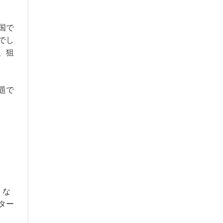
国で
でし
、狙
題で
くな
ター