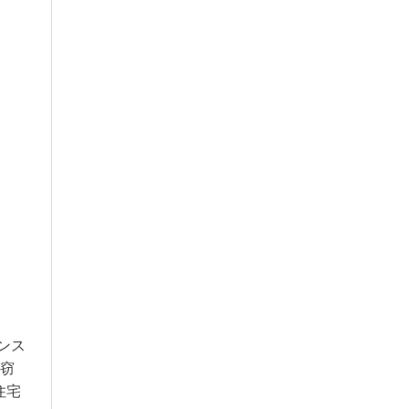
ンス
入窃
住宅