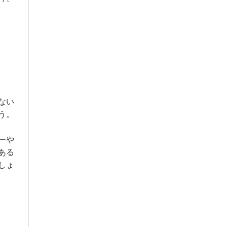
ない
う。
ーや
ある
しょ